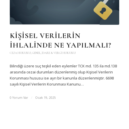
KİŞİSEL VERİLERİN
İHLALİNDE NE YAPILMALI?
CEZA HUKUKU
,
GENEL
,
İDARE & VERGI HUKUKU
Bilindiği üzere suç teşkil eden eylemler TCK md. 135 ila md.138
arasında cezai durumları düzenlenmiş olup Kişisel Verilerin
Korunması hususu ise ayrı bir kanunla düzenlenmiştir. 6698
sayılı Kişisel Verilerin Korunması Kanunu…
0 Yorum Var
/
Ocak 19, 2025