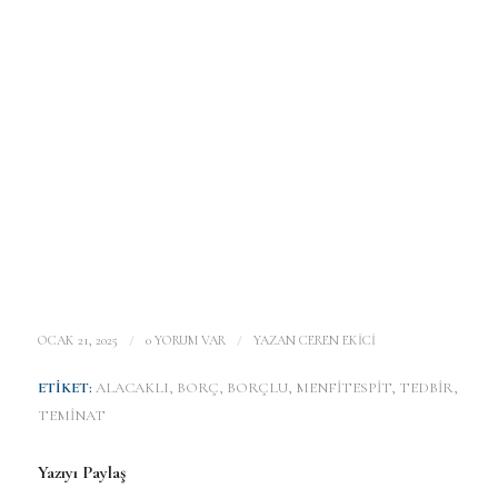
/
/
OCAK 21, 2025
0 YORUM VAR
YAZAN
CEREN EKİCİ
ETIKET:
ALACAKLI
,
BORÇ
,
BORÇLU
,
MENFITESPIT
,
TEDBİR
,
TEMINAT
Yazıyı Paylaş